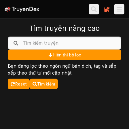
Tìm truyện nâng cao
Tựa đề
Hiển thị bộ lọc
Thể loại
Bạn đang lọc theo
ngôn ngữ bản dịch, tag
và sắp
xếp theo thứ tự
mới cập nhật
.
Chọn
1
Tag
Reset
Tìm kiếm
Nội dung
Tất cả
Đối tượng
Tất cả